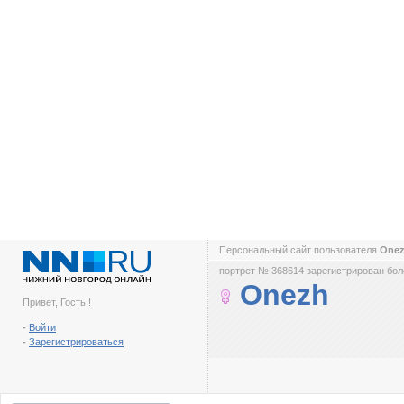
Персональный сайт пользователя
One
портрет № 368614 зарегистрирован боле
Onezh
Привет, Гость !
-
Войти
-
Зарегистрироваться