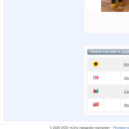
Onezh состоит в
клу
Кл
Но
Са
Ищ
© 2026 ООО «Сеть городских порталов» ·
Реклама н