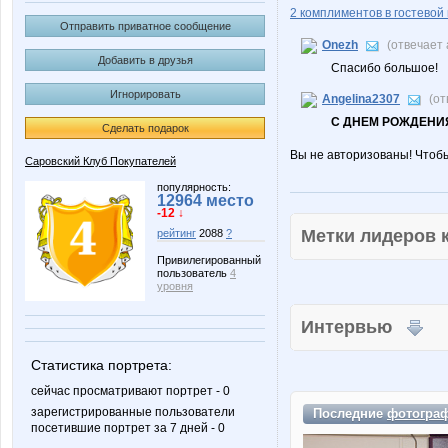
2 комплиментов в гостевой 
Отправить приватное сообщение
Onezh
(отвечает
Добавить в друзья
Спасибо большое!
Игнорировать
Angelina2307
(от
С ДНЕМ РОЖДЕНИЯ
Сделать подарок
Вы не авторизованы! Чтоб
Саровский Клуб Покупателей
популярность:
12964 место
-12 ↓
Метки лидеров
рейтинг
2088
?
Привилегированный
пользователь
4
уровня
Интервью
Статистика портрета:
сейчас просматривают портрет - 0
зарегистрированные пользователи
Последние
фотогра
посетившие портрет за 7 дней - 0